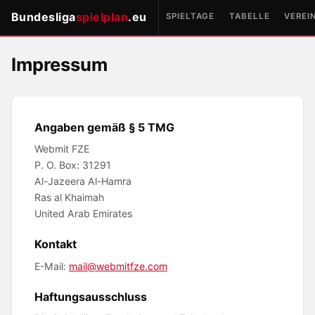
Bundesliga
spielplan
.eu
SPIELTAGE
TABELLE
VEREI
Impressum
Angaben gemäß § 5 TMG
Webmit FZE
P. O. Box: 31291
Al-Jazeera Al-Hamra
Ras al Khaimah
United Arab Emirates
Kontakt
E-Mail:
mail@webmitfze.com
Haftungsausschluss